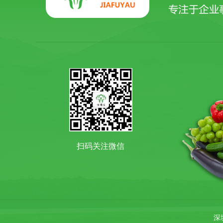
杏鲍菇
扫码关注微信
扇贝
深