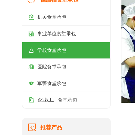

机关食堂承包

事业单位食堂承包

学校食堂承包

医院食堂承包

军警食堂承包

企业/工厂食堂承包

推荐产品