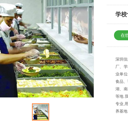
学校
在
深圳佳
厂、学
业单位
食品、
湖、南
等地.
专业,
养基地
时快捷
您的信