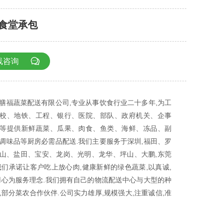
食堂承包

线咨询
膳福蔬菜配送有限公司,专业从事饮食行业二十多年,为工
校、地铁、工程、银行、医院、部队、政府机关、企事
等提供新鲜蔬菜、瓜果、肉食、鱼类、海鲜、冻品、副
调味品等厨房必需品配送.我们主要服务于深圳,福田、罗
山、盐田、宝安、龙岗、光明、龙华、坪山、大鹏,东莞
我们承诺让客户吃上放心肉,健康新鲜的绿色蔬菜,以真诚,
用心为服务理念.我们拥有自己的物流配送中心与大型的种
,部分菜农合作伙伴.公司实力雄厚,规模强大,注重诚信,准
,是龙岗最大的农副产品配送企业,是您厨房的好帮手,值得
赖。