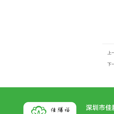
上
九节虾
下