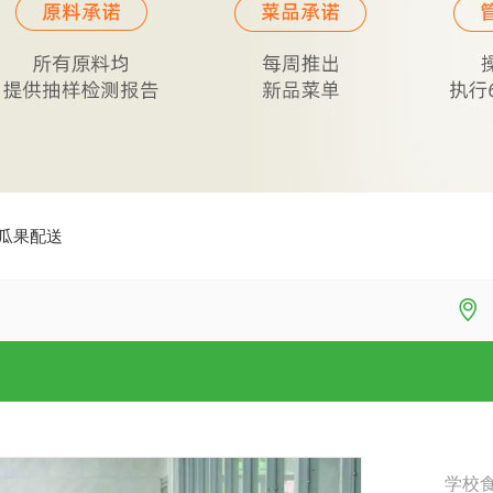
瓜果配送

学校